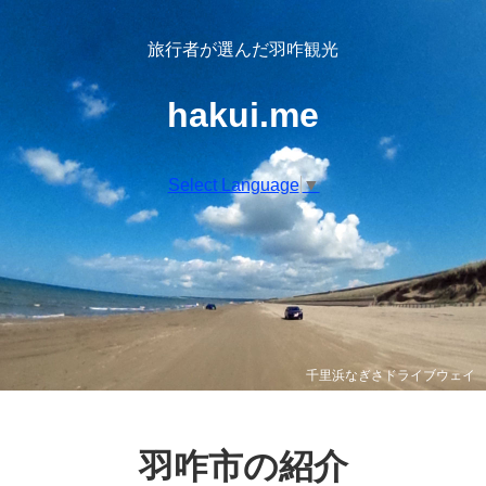
旅行者が選んだ羽咋観光
hakui.me
Select Language
▼
千里浜なぎさドライブウェイ
コスモアイル羽咋
羽咋市の紹介